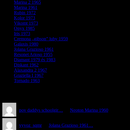
Marina 2 1965
Marina 1961
Rubin 1972
Kolor 1973
Vikomt 1973
Onyx 1985
Iris 1973
Cremona „gibson” luby 1959
Galaxis 1980
Jolana Grazioso 1961
Resonet Arioso 1955
Diamant 1979 és 1983
Diskant 1962
Alaxandra 2 1967
Graziella I 1967
Tornado 1963
Recent Comments
pov daddys schoolgir…
on
Neoton Marina 1960
vyvoz_sqmr
on
Jolana Grazioso 1961…